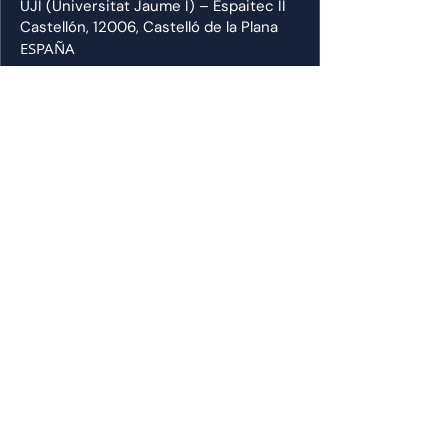
UJI (Universitat Jaume I) – Espaitec II
Castellón, 12006, Castelló de la Plana
ESPAÑA
CEBIMAT LAB SL ESPAITEC.
Inicio
Nuestros servicios
Proyectos
Sobre nosotros
Blog